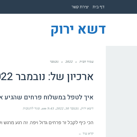
לתוכן
דף בית
יצירת קשר
דשא ירוק
עמוד הבית
»
2022
»
נובמבר
ארכיון של:
נובמבר 2022
איך לטפל במשלוח פרחים שהגיע א
על
דשא ירוק
נובמבר 30, 2022
9:43 am
סגור לתגובות
איך
לטפל
במשלוח
הכי כיף לקבל זר פרחים גדול ויפה. זה רגע מרגש
פרחים
שהגיע
קרא עוד ←
אליך?