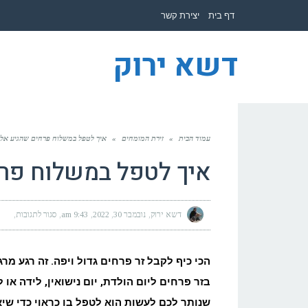
לתוכן
דף בית
יצירת קשר
דשא ירוק
עמוד הבית
»
זירת המומחים
»
איך לטפל במשלוח פרחים שהגיע אל
איך לטפל במשלוח פר
דשא ירוק
נובמבר 30, 2022
9:43 am
סגור לתגובות
על
איך
לטפל
במשל
פרחי
שהגי
הכי כיף לקבל זר פרחים גדול ויפה. זה רגע מ
אליך
בזר פרחים ליום הולדת, יום נישואין, לידה או
שנותר לכם לעשות הוא לטפל בו כראוי כדי שיא