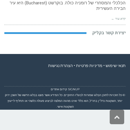
(Bucharest)
הכלכלי והמסחרי של רומניה כולה. בוקרשט (Bucharest) היא עיר
הבירה העשירית
קרא עוד ←
יצירת קשר בקליק
תנאי שימוש
•
מדיניות פרטיות
•
הצהרת נגישות
SIGNUP קידום אתרים
© כל הזכויות לתוכן הבלוג שמורות לבעליו החוקיים. כל המידע אשר מוצג בבלוג הדשא של השכן ירוק
יותר, השקעות נדל"ן בחו"ל, הוא כללי ואינו מהווה המלצה לביצוע פעולה כלשהי או תחליף לייעוץ
השקעות אישי.
גלילה
לראש
העמוד