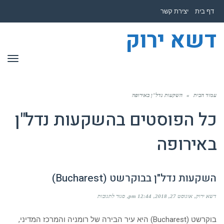
לתוכן
דף בית
יצירת קשר
דשא ירוק
תפר
עמוד הבית
»
השקעות נדל"ן באירופה
כל הפוסטים ב
השקעות נדל"ן
באירופה
השקעות נדל"ן בבוקרשט (Bucharest)
על
דשא ירוק
אוגוסט 27, 2018
12:44 pm
סגור לתגובות
השקעות
נדל"ן
בבוקרשט
בוקרשט (Bucharest) היא עיר הבירה של רומניה והמרכז המדיני,