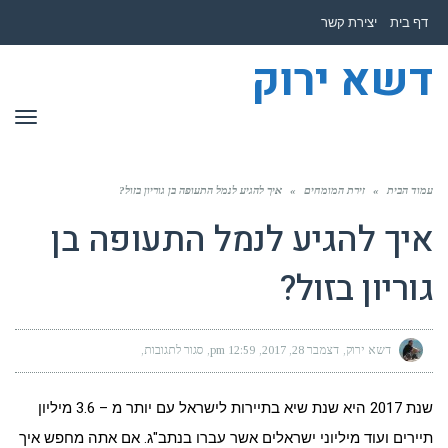
לתוכן
דף בית
יצירת קשר
דשא ירוק
תפר
עמוד הבית
»
זירת המומחים
»
איך להגיע לנמל התעופה בן גוריון בזול?
איך להגיע לנמל התעופה בן
גוריון בזול?
דשא ירוק
דצמבר 28, 2017
12:59 pm
סגור לתגובות
על
איך
להגיע
לנמל
התעופה
שנת 2017 היא שנת שיא בתיירות לישראל עם יותר מ – 3.6 מיליון
בן
גוריון
בזול?
תיירים ועוד מיליוני ישראלים אשר עברו בנתב"ג. אם אתה מחפש איך