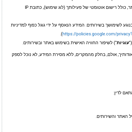
מידע טכני על השימוש בשירותים שלנו ובאתר, כולל רישום אוטומטי של פעילותך (לוג שימוש), כתובת IP
דע שנאסף באמצעות Google Analytics בנוגע לשימושך בשירותים. המידע הנאסף על ידי גוגל כפוף למדיניות
).
https://policies.google.com/privacy?
עוגיות
") לשיפור החוויה האישית בשימוש באתר ובשירותים.
ודותיך, אולם, בחלק מהמקרים, ללא מסירת המידע, לא נוכל לספק
אם לדין:
ל האתר והשירותים.