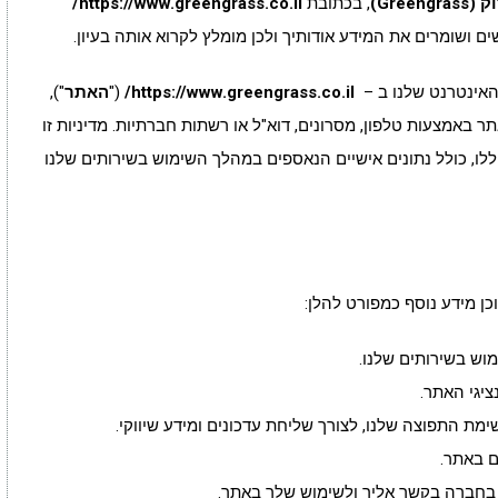
Greeng)
, בכתובת
https://www.greengrass.co.il/
ם ושומרים את המידע אודותיך ולכן מומלץ לקרוא אותה בעיון.
האינטרנט שלנו ב –
https://www.greengrass.co.il/
("
האתר
"),
ר באמצעות טלפון, מסרונים, דוא"ל או רשתות חברתיות. מדיניות זו
ו, כולל נתונים אישיים הנאספים במהלך השימוש בשירותים שלנו
כן מידע נוסף כמפורט להלן:
וש בשירותים שלנו.
יגי האתר.
 התפוצה שלנו, לצורך שליחת עדכונים ומידע שיווקי.
ם באתר.
 בחברה בקשר אליך ולשימוש שלך באתר.